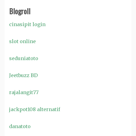
Blogroll
cinasipit login
slot online
seduniatoto
Jeetbuzz BD
rajalangit77
jackpot108 alternatif
danatoto