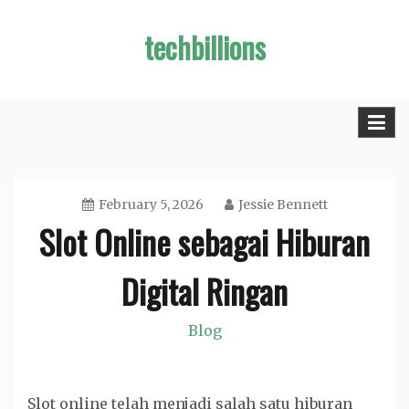
Skip
techbillions
to
content
February 5, 2026
Jessie Bennett
Slot Online sebagai Hiburan
Digital Ringan
Blog
Slot online telah menjadi salah satu hiburan