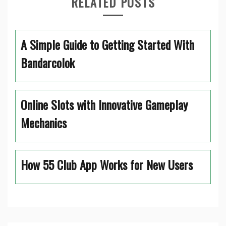
RELATED POSTS
A Simple Guide to Getting Started With
Bandarcolok
Online Slots with Innovative Gameplay
Mechanics
How 55 Club App Works for New Users