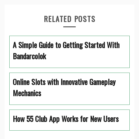
RELATED POSTS
A Simple Guide to Getting Started With
Bandarcolok
Online Slots with Innovative Gameplay
Mechanics
How 55 Club App Works for New Users