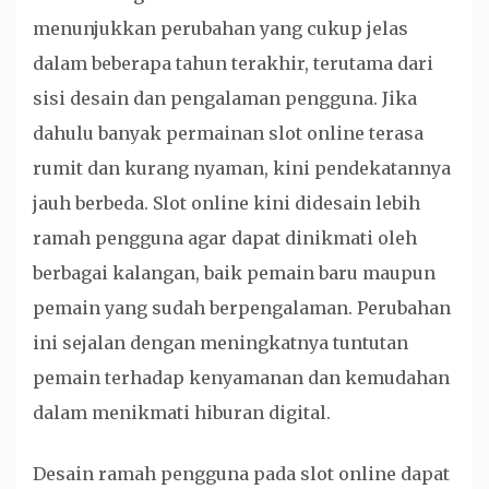
menunjukkan perubahan yang cukup jelas
dalam beberapa tahun terakhir, terutama dari
sisi desain dan pengalaman pengguna. Jika
dahulu banyak permainan slot online terasa
rumit dan kurang nyaman, kini pendekatannya
jauh berbeda. Slot online kini didesain lebih
ramah pengguna agar dapat dinikmati oleh
berbagai kalangan, baik pemain baru maupun
pemain yang sudah berpengalaman. Perubahan
ini sejalan dengan meningkatnya tuntutan
pemain terhadap kenyamanan dan kemudahan
dalam menikmati hiburan digital.
Desain ramah pengguna pada slot online dapat