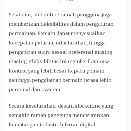
Selain itu, slot online ramah pengguna juga
memberikan fleksibilitas dalam pengaturan
permainan. Pemain dapat menyesuaikan
kecepatan putaran, nilai taruhan, hingga
pengaturan suara sesuai preferensi masing-
masing. Fleksibilitas ini memberikan rasa
kontrol yang lebih besar kepada pemain,
sehingga pengalaman bermain terasa lebih
personal dan nyaman.
Secara keseluruhan, desain slot online yang
semakin ramah pengguna mencerminkan
kematangan industri hiburan digital.