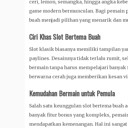
ceri, lemon, semangka, hingga angka kebe
game modern bermunculan. Bagi pemain pe
buah menjadi pilihan yang menarik dan 
Ciri Khas Slot Bertema Buah
Slot klasik biasanya memiliki tampilan y
paylines. Desainnya tidak terlalu rumit,
bermain tanpa harus mempelajari banyak 
berwarna cerah juga memberikan kesan vis
Kemudahan Bermain untuk Pemula
Salah satu keunggulan slot bertema bua
banyak fitur bonus yang kompleks, pemai
mendapatkan kemenangan. Hal ini sangat 