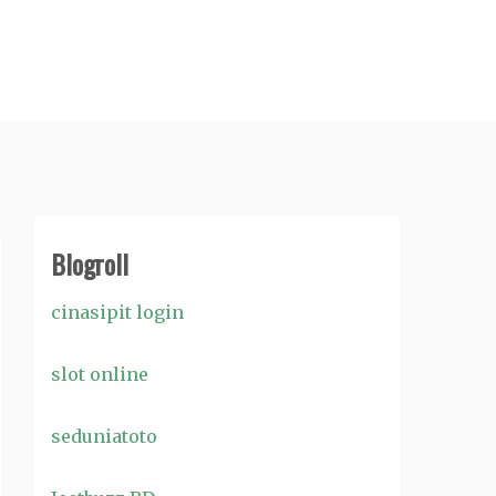
Blogroll
cinasipit login
slot online
seduniatoto