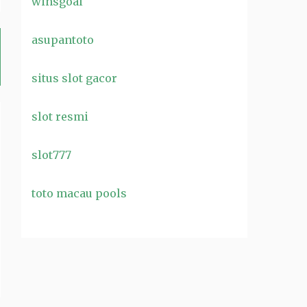
winsgoal
asupantoto
situs slot gacor
slot resmi
slot777
toto macau pools