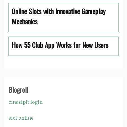
Online Slots with Innovative Gameplay
Mechanics
How 55 Club App Works for New Users
Blogroll
cinasipit login
slot online