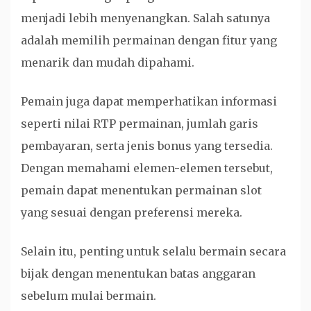
menjadi lebih menyenangkan. Salah satunya
adalah memilih permainan dengan fitur yang
menarik dan mudah dipahami.
Pemain juga dapat memperhatikan informasi
seperti nilai RTP permainan, jumlah garis
pembayaran, serta jenis bonus yang tersedia.
Dengan memahami elemen-elemen tersebut,
pemain dapat menentukan permainan slot
yang sesuai dengan preferensi mereka.
Selain itu, penting untuk selalu bermain secara
bijak dengan menentukan batas anggaran
sebelum mulai bermain.