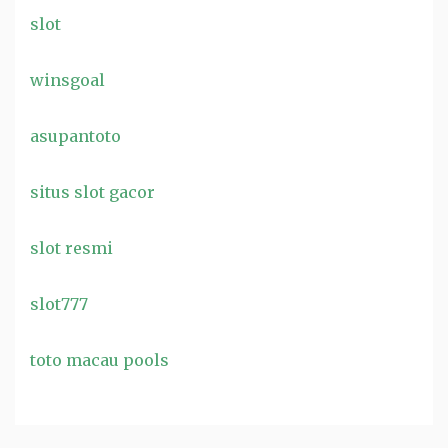
slot
winsgoal
asupantoto
situs slot gacor
slot resmi
slot777
toto macau pools