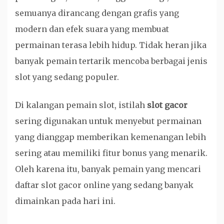
semuanya dirancang dengan grafis yang
modern dan efek suara yang membuat
permainan terasa lebih hidup. Tidak heran jika
banyak pemain tertarik mencoba berbagai jenis
slot yang sedang populer.
Di kalangan pemain slot, istilah
slot gacor
sering digunakan untuk menyebut permainan
yang dianggap memberikan kemenangan lebih
sering atau memiliki fitur bonus yang menarik.
Oleh karena itu, banyak pemain yang mencari
daftar slot gacor online yang sedang banyak
dimainkan pada hari ini.