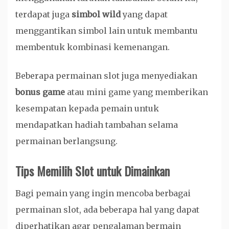
terdapat juga
simbol wild
yang dapat
menggantikan simbol lain untuk membantu
membentuk kombinasi kemenangan.
Beberapa permainan slot juga menyediakan
bonus game
atau mini game yang memberikan
kesempatan kepada pemain untuk
mendapatkan hadiah tambahan selama
permainan berlangsung.
Tips Memilih Slot untuk Dimainkan
Bagi pemain yang ingin mencoba berbagai
permainan slot, ada beberapa hal yang dapat
diperhatikan agar pengalaman bermain