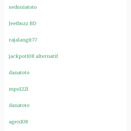
seduniatoto
Jeetbuzz BD
rajalangit77
jackpot108 alternatif
danatoto
mpo1221
danatoto
agen108