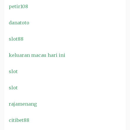
petir108
danatoto
slot88
keluaran macau hari ini
slot
slot
rajamenang
citibet88