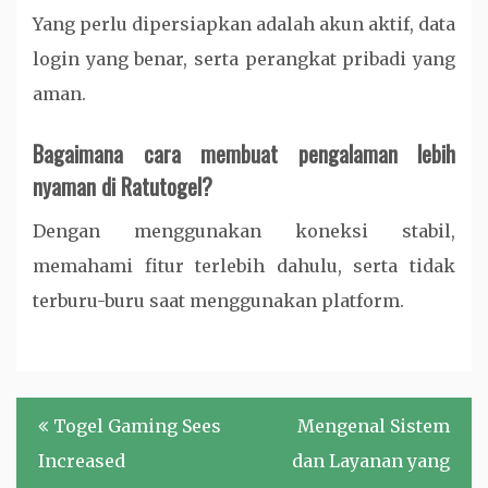
Yang perlu dipersiapkan adalah akun aktif, data
login yang benar, serta perangkat pribadi yang
aman.
Bagaimana cara membuat pengalaman lebih
nyaman di Ratutogel?
Dengan menggunakan koneksi stabil,
memahami fitur terlebih dahulu, serta tidak
terburu-buru saat menggunakan platform.
Post
Togel Gaming Sees
Mengenal Sistem
navigation
Increased
dan Layanan yang