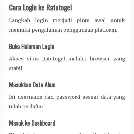
Cara Login ke Ratutogel
Langkah login menjadi pintu awal untuk
memulai pengalaman penggunaan platform.
Buka Halaman Login
Akses situs Ratutogel melalui browser yang
stabil.
Masukkan Data Akun
Isi username dan password sesuai data yang
telah terdaftar.
Masuk ke Dashboard