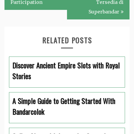
Participation
Tersedia di
Superbandar
RELATED POSTS
Discover Ancient Empire Slots with Royal
Stories
A Simple Guide to Getting Started With
Bandarcolok